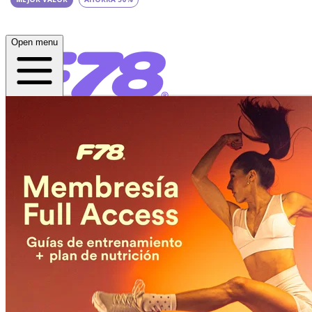
Open menu
Home
Acerca de
Comprar
Programas
App
Open menu